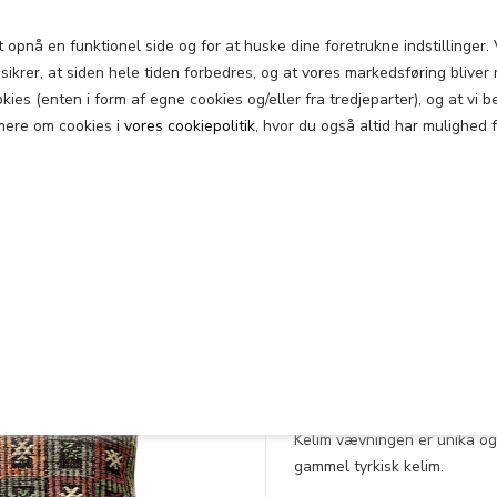
pnå en funktionel side og for at huske dine foretrukne indstillinger. V
ikrer, at siden hele tiden forbedres, og at vores markedsføring bliver r
Vintage 
ookies (enten i form af egne cookies og/eller fra tredjeparter), og at v
mere om cookies i
vores cookiepolitik
, hvor du også altid har mulighed 
KELIM BE
Varenummer:
5487
Leveringstid:
Lev. 1
Lager:
På l
Kelim Betræk 60X60
Kelim vævningen er unika og
gammel tyrkisk kelim.