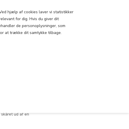
PROFIL
SHOWROOM
ed hjælp af cookies laver vi statistikker
elevant for dig. Hvis du giver dit
Kelim
Puder
Jute Kelim
i behandler de personoplysninger, som
0 vare(r)
for at trække dit samtykke tilbage.
0,00 DKK
TRÆK 60X60
-3 dage
ager
 skåret ud af en