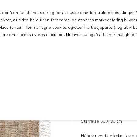
pnå en funktionel side og for at huske dine foretrukne indstillinger. V
ikrer, at siden hele tiden forbedres, og at vores markedsføring bliver r
Vintage 
ookies (enten i form af egne cookies og/eller fra tredjeparter), og at v
mere om cookies i
vores cookiepolitik
, hvor du også altid har mulighed 
JUTE KELI
Varenummer:
3165
Leveringstid:
Lev. 1
Lager:
Sol
Jute Kelim Tæppe nr. 3165
Størrelse 60 X 90 cm
Håndvævet jute kelim lavet a