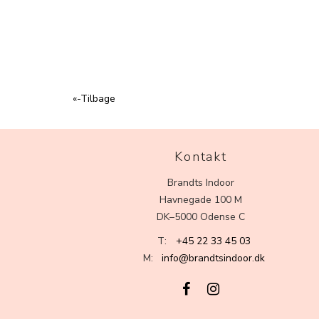
«-Tilbage
Kontakt
Brandts Indoor
Havnegade 100 M
DK–5000 Odense C
T:
+45 22 33 45 03
M:
info@brandtsindoor.dk