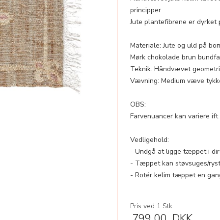
principper
Jute plantefibrene er dyrke
Materiale: Jute og uld på bo
Mørk chokolade brun bundfa
Teknik: Håndvævet geometri
Vævning: Medium væve tykk
OBS:
Farvenuancer kan variere ift
Vedligehold:
- Undgå at ligge tæppet i dir
- Tæppet kan støvsuges/rys
- Rotér kelim tæppet en gan
Pris ved 1 Stk
799,00
DKK