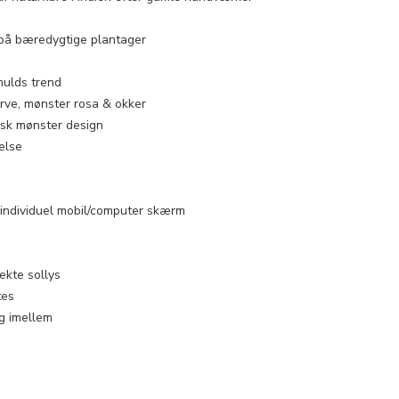
t på bæredygtige plantager
mulds trend
rve, mønster rosa & okker
sk mønster design
else
 individuel mobil/computer skærm
ekte sollys
tes
g imellem