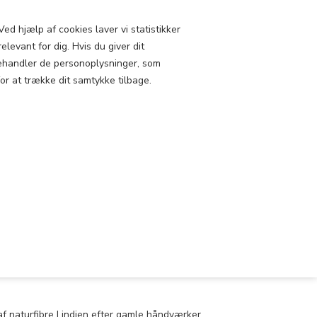
PROFIL
SHOWROOM
ed hjælp af cookies laver vi statistikker
elevant for dig. Hvis du giver dit
Kelim
Puder
Jute Kelim
i behandler de personoplysninger, som
0 vare(r)
for at trække dit samtykke tilbage.
0,00 DKK
M TÆPPE 60X90
-3 dage
gt
f naturfibre I indien efter gamle håndværker